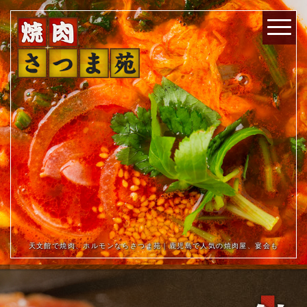
天文館で焼肉、ホルモンならさつま苑｜鹿児島で人気の焼肉屋、宴会も