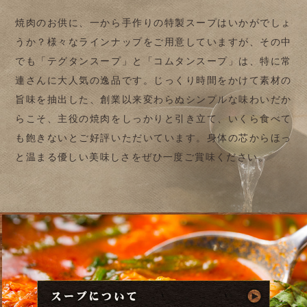
焼肉のお供に、一から手作りの特製スープはいかがでしょ
うか？様々なラインナップをご用意していますが、その中
でも「テグタンスープ」と「コムタンスープ」は、特に常
連さんに大人気の逸品です。じっくり時間をかけて素材の
旨味を抽出した、創業以来変わらぬシンプルな味わいだか
らこそ、主役の焼肉をしっかりと引き立て、いくら食べて
も飽きないとご好評いただいています。身体の芯からほっ
と温まる優しい美味しさをぜひ一度ご賞味ください。